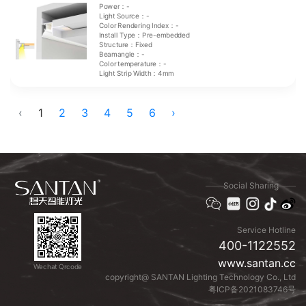
Power：-
Light Source：-
Color Rendering Index：-
Install Type：Pre-embedded
Structure：Fixed
Beamangle：-
Color temperature：-
Light Strip Width：4mm
‹
1
2
3
4
5
6
›
Social Sharing
Service Hotline
400-1122552
www.santan.cc
Wechat Qrcode
copyright@ SANTAN Lighting Technology Co., Ltd
粤ICP备2021083746号