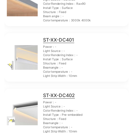
Color Rendering Index：Ra≥90
Install Type：Surface
Structure：Fixed
Beam angle：-
Color temperature：3000k 4000k
ST-XX-DC401
Power：-
Light Source：-
Color Rendering Index：-
Install Type：Surface
Structure：Fixed
Beamangle：-
Color temperature：-
Light Strip Width：10mm
ST-XX-DC402
Power：-
Light Source：-
Color Rendering Index：-
Install Type：Pre-embedded
Structure：Fixed
Beamangle：-
Color temperature：-
Light Strip Width：10mm