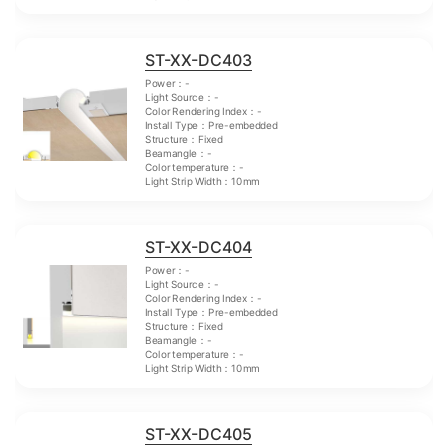
ST-XX-DC403
Power：-
Light Source：-
Color Rendering Index：-
Install Type：Pre-embedded
Structure：Fixed
Beamangle：-
Color temperature：-
Light Strip Width：10mm
ST-XX-DC404
Power：-
Light Source：-
Color Rendering Index：-
Install Type：Pre-embedded
Structure：Fixed
Beamangle：-
Color temperature：-
Light Strip Width：10mm
ST-XX-DC405