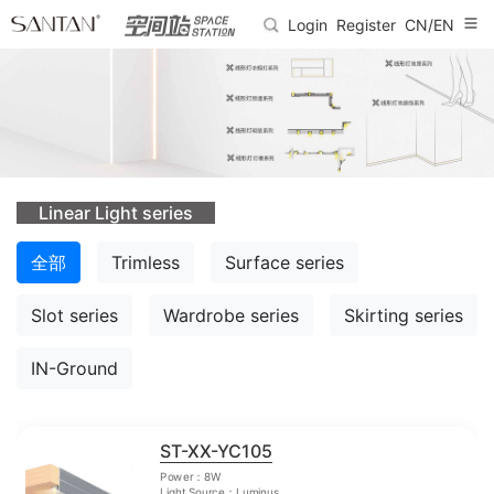
Login
Register
CN/EN
Linear Light series
全部
Trimless
Surface series
Slot series
Wardrobe series
Skirting series
IN-Ground
ST-XX-YC105
Power：8W
Light Source：Luminus