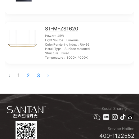
ST-MFZS1620
Power：45W
Light Source：Luminus
Color Rendering Index：RA≥95
Install Type：Surface Mounted
Structure：Fixed
Temperature：3000K 4000K
‹
1
2
3
›
Social Sharing
Service Hotline
400-1122552