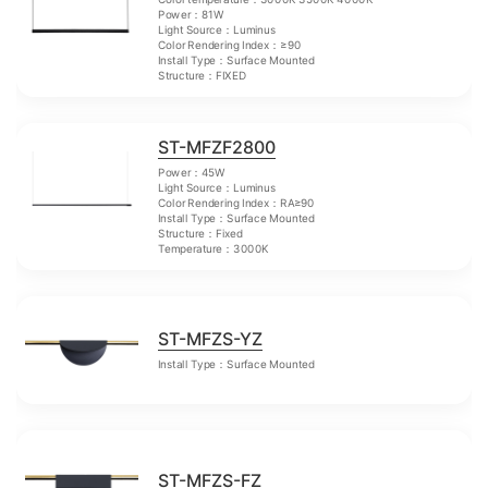
Power：81W
Light Source：Luminus
Color Rendering Index：≥90
Install Type：Surface Mounted
Structure：FIXED
ST-MFZF2800
Power：45W
Light Source：Luminus
Color Rendering Index：RA≥90
Install Type：Surface Mounted
Structure：Fixed
Temperature：3000K
ST-MFZS-YZ
Install Type：Surface Mounted
ST-MFZS-FZ