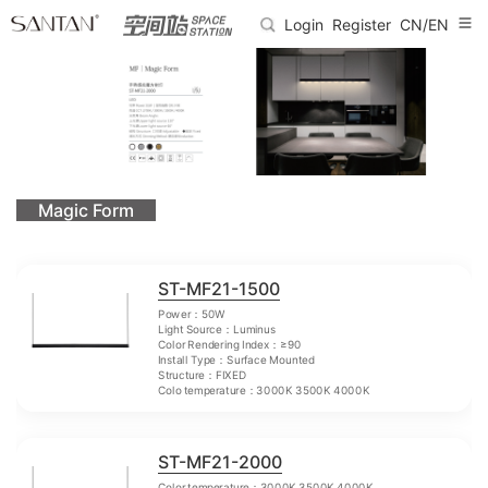
Login
Register
CN/EN
Magic Form
ST-MF21-1500
Power：50W
Light Source：Luminus
Color Rendering Index：≥90
Install Type：Surface Mounted
Structure：FIXED
Colo temperature：3000K 3500K 4000K
ST-MF21-2000
Color temperature：3000K 3500K 4000K