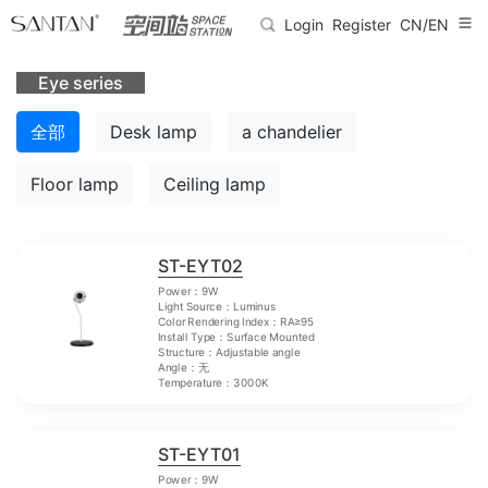
Login
Register
CN/EN
Eye series
全部
Desk lamp
a chandelier
Floor lamp
Ceiling lamp
ST-EYT02
Power：9W
Light Source：Luminus
Color Rendering Index：RA≥95
Install Type：Surface Mounted
Structure：Adjustable angle
Angle：无
Temperature：3000K
ST-EYT01
Power：9W