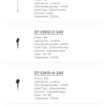
Light Source：Luminus
Color Rendering Index：RA≥90
Install Type：Spike mounted
Structure：Fixed
Temperature：3000K
ST-CN10-2-24V
Power：9W
Light Source：Luminus
Color Rendering Index：RA≥95
Install Type：Surface Mounted
Structure：Adjustable angle
Angle：24° 36°
Temperature：3000K
ST-CN10-4-24V
Power：15W
Light Source：Luminus
Color Rendering Index：RA≥95
Install Type：Spike mounted
Structure：Adjustable angle
Angle：24° 36°
Temperature：3000K