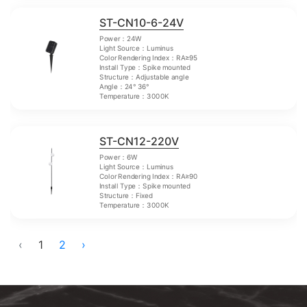
ST-CN10-6-24V
Power：24W
Light Source：Luminus
Color Rendering Index：RA≥95
Install Type：Spike mounted
Structure：Adjustable angle
Angle：24° 36°
Temperature：3000K
ST-CN12-220V
Power：6W
Light Source：Luminus
Color Rendering Index：RA≥90
Install Type：Spike mounted
Structure：Fixed
Temperature：3000K
‹
1
2
›