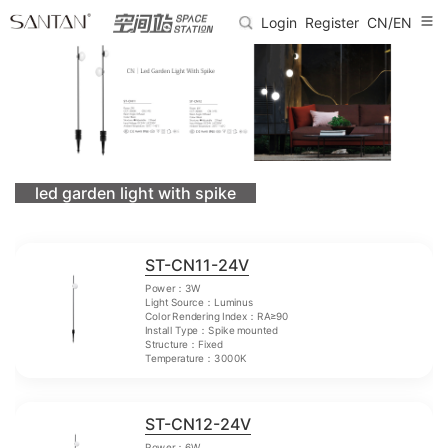
Login
Register
CN/EN
led garden light with spike
ST-CN11-24V
Power：3W
Light Source：Luminus
Color Rendering Index：RA≥90
Install Type：Spike mounted
Structure：Fixed
Temperature：3000K
ST-CN12-24V
Power：6W