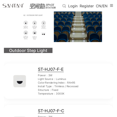
Login
Register
CN/EN
Outdoor Step Light
ST-HJ07-F-E
Power：3W
Light Source：Luminus
Color Rendering Index：RA≥95
Install Type：Trimless / Recessed
Structure：Fixed
Temperature：3000K
ST-HJ07-F-C
Power：3W