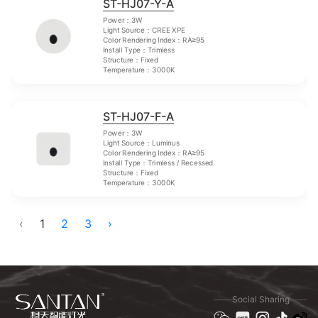
ST-HJ07-Y-A
Power：3W
Light Source：CREE XPE
Color Rendering Index：RA≥95
Install Type：Trimless
Structure：Fixed
Temperature：3000K
ST-HJ07-F-A
Power：3W
Light Source：Luminus
Color Rendering Index：RA≥95
Install Type：Trimless / Recessed
Structure：Fixed
Temperature：3000K
‹
1
2
3
›
Social Sharing