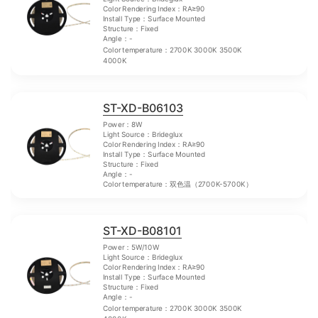
Color Rendering Index：RA≥90
Install Type：Surface Mounted
Structure：Fixed
Angle：-
Color temperature：2700K 3000K 3500K
4000K
ST-XD-B06103
Power：8W
Light Source：Brideglux
Color Rendering Index：RA≥90
Install Type：Surface Mounted
Structure：Fixed
Angle：-
Color temperature：双色温（2700K-5700K）
ST-XD-B08101
Power：5W/10W
Light Source：Brideglux
Color Rendering Index：RA≥90
Install Type：Surface Mounted
Structure：Fixed
Angle：-
Color temperature：2700K 3000K 3500K