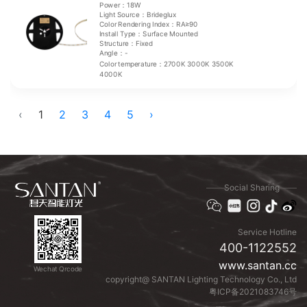
Power：18W
Light Source：Brideglux
Color Rendering Index：RA≥90
Install Type：Surface Mounted
Structure：Fixed
Angle：-
Color temperature：2700K 3000K 3500K
4000K
‹
1
2
3
4
5
›
Social Sharing
Service Hotline
400-1122552
www.santan.cc
Wechat Qrcode
copyright@ SANTAN Lighting Technology Co., Ltd
粤ICP备2021083746号