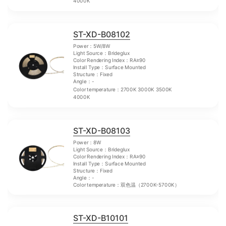
4000K
ST-XD-B08102
Power：5W/8W
Light Source：Brideglux
Color Rendering Index：RA≥90
Install Type：Surface Mounted
Structure：Fixed
Angle：-
Color temperature：2700K 3000K 3500K
4000K
ST-XD-B08103
Power：8W
Light Source：Brideglux
Color Rendering Index：RA≥90
Install Type：Surface Mounted
Structure：Fixed
Angle：-
Color temperature：双色温（2700K-5700K）
ST-XD-B10101