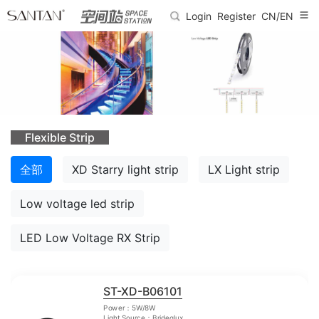
Login
Register
CN/EN
Flexible Strip
全部
XD Starry light strip
LX Light strip
Low voltage led strip
LED Low Voltage RX Strip
ST-XD-B06101
Power：5W/8W
Light Source：Brideglux