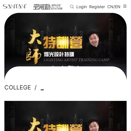
Login
Register
CN/EN
-
COLLEGE /